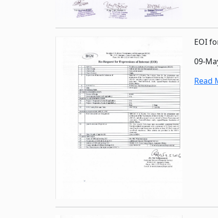
EOI fo
09-Ma
Read M