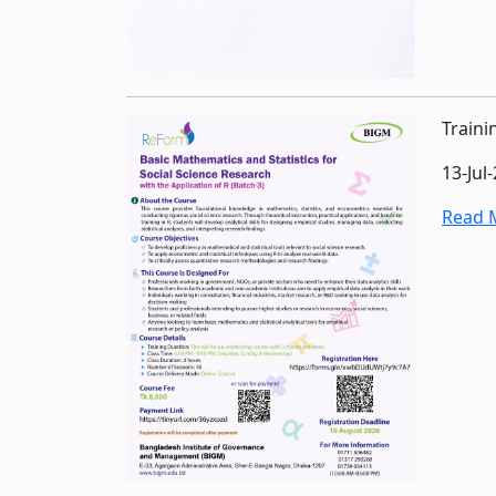
Traini
13-Jul
Read M