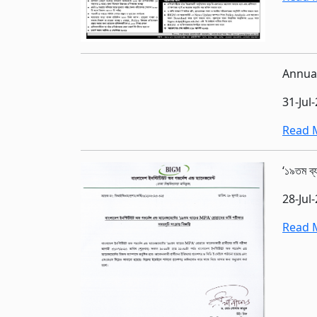
Annual
31-Jul
Read M
‘১৯তম ব্য
28-Jul
Read M