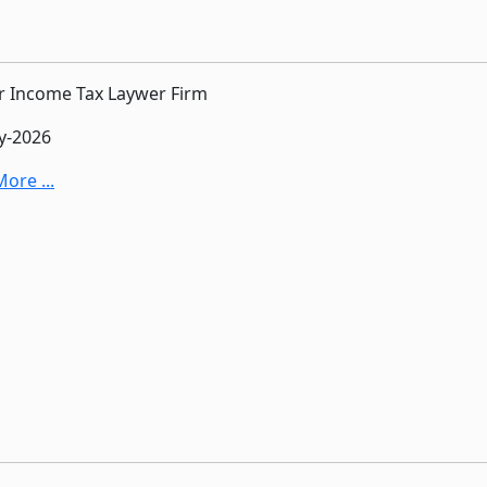
r Income Tax Laywer Firm
y-2026
ore ...