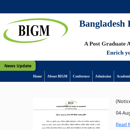
Bangladesh I
A Post Graduate A
Enrich yo
News Update
Home
About BIGM
Conference
Admission
Academi
(Notic
04-Au
Read M