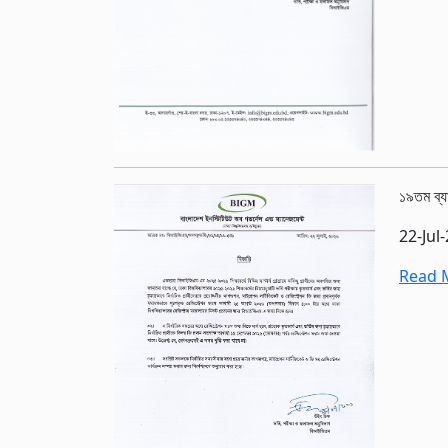
১৯তম ব্য
22-Jul
Read M