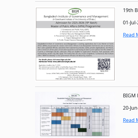
19th B
01-Jul
Read M
BIGM R
20-Jun
Read M