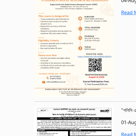
04-Au
Read M
"পলিসি এন
01-Au
Read M