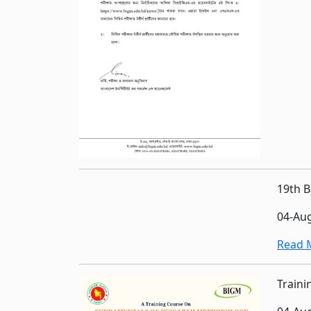
19th B
04-Au
Read M
Train